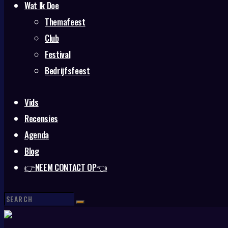
Wat Ik Doe
Themafeest
Club
Festival
Bedrijfsfeest
Vids
Recensies
Agenda
Blog
👉NEEM CONTACT OP👈