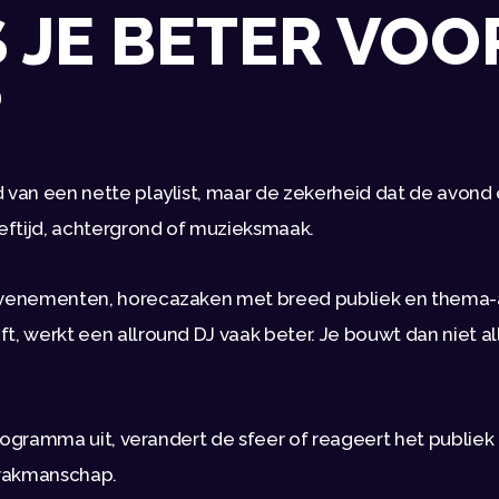
 JE BETER VOO
?
id van een nette playlist, maar de zekerheid dat de avond 
eeftijd, achtergrond of muzieksmaak.
evenementen, horecazaken met breed publiek en thema-avo
ft, werkt een allround DJ vaak beter. Je bouwt dan niet 
t programma uit, verandert de sfeer of reageert het publie
t vakmanschap.